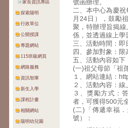
號函辦理。
家長資訊專區
二、本中心為慶祝
探索陽明
月24日），鼓勵
行政單位
聚，特辦理旨揭線
係，並透過線上學
公開授課
三、活動時間：即日
專題網站
四、參加對象：限
115班級網頁
五、活動內容如下
網路服務
(一)祖父母節「祖
１、網站連結：https:/
資訊智庫
２、活動內容：線
新生入學
３、獎勵方式：答
課程計畫
者，可獲得500元
(二)「傳遞幸福．
相關網站
號）：
陽明幼兒園