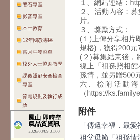
１、網站連結：https:/
磐石專區
２、活動內容：募
影音專區
片。
３、獎勵方式：
本土教育
(１)上傳分享相片
12年國教專區
規格)，獲得200元
當月午餐菜單
(２)募集結束後
校外人士協助教學
線上「祖孫照相館
孫情，並另贈50
課後照顧安全檢查
六、檢附活動海
專區
（https://ks.fami
節電規劃及執行成
效
附件
「傳遞幸福．最愛祖
祖父母節「祖孫情深