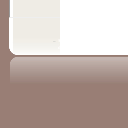
:::
地址：高雄市三民區義德路52號 電話：07-38519
高雄市陽明國民小學版權所有