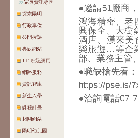
家長資訊專區
●邀請51廠商，
探索陽明
鴻海精密、老
行政單位
興保全、大樹
公開授課
酒店、漢來美
樂旅遊…等企
專題網站
部、業務主管
115班級網頁
●職缺搶
網路服務
https://pse.is/
資訊智庫
新生入學
●洽詢電話07-7
課程計畫
相關網站
陽明幼兒園