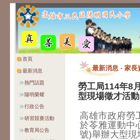
:::
:::
首頁
最新消息
-
家長
最新消息
熱門話題
勞工局114年8
型現場徵才活動
陽明榮耀
行政公告
高雄市政府勞工局
研習競賽活動
於苓雅運動中心
教育局公告
號)舉辦大型現