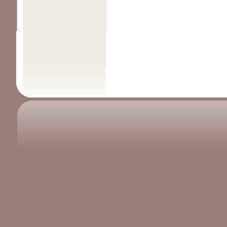
:::
地址：高雄市三民區義德路52號 電話：07-38519
高雄市陽明國民小學版權所有